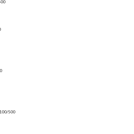
500
0
0
2100/500