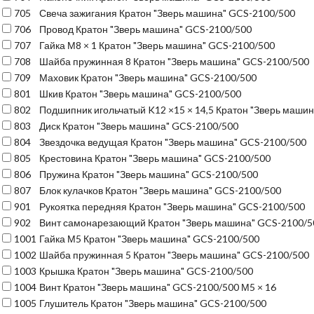
705
Свеча зажигания Кратон "Зверь машина" GCS-2100/500
706
Провод Кратон "Зверь машина" GCS-2100/500
707
Гайка М8 × 1 Кратон "Зверь машина" GCS-2100/500
708
Шайба пружинная 8 Кратон "Зверь машина" GCS-2100/500
709
Маховик Кратон "Зверь машина" GCS-2100/500
801
Шкив Кратон "Зверь машина" GCS-2100/500
802
Подшипник игольчатый K12 ×15 × 14,5 Кратон "Зверь маши
803
Диск Кратон "Зверь машина" GCS-2100/500
804
Звездочка ведущая Кратон "Зверь машина" GCS-2100/500
805
Крестовина Кратон "Зверь машина" GCS-2100/500
806
Пружина Кратон "Зверь машина" GCS-2100/500
807
Блок кулачков Кратон "Зверь машина" GCS-2100/500
901
Рукоятка передняя Кратон "Зверь машина" GCS-2100/500
902
Винт самонарезающий Кратон "Зверь машина" GCS-2100/5
1001
Гайка М5 Кратон "Зверь машина" GCS-2100/500
1002
Шайба пружинная 5 Кратон "Зверь машина" GCS-2100/500
1003
Крышка Кратон "Зверь машина" GCS-2100/500
1004
Винт Кратон "Зверь машина" GCS-2100/500 М5 × 16
1005
Глушитель Кратон "Зверь машина" GCS-2100/500