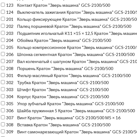
123
Контакт Кратон "Зверь машина" GCS-2100/500
124
Выключатель зажигания Кратон "Зверь машина" GCS-2100/
201
Кольцо фиксирующее Кратон "Зверь машина" GCS-2100/50
202
Палец поршневой Кратон "Зверь машина" GCS-2100/500
203
Подшипник игольчатый K11 ×15 × 12,5 Кратон "Зверь маши
204
Обойма Кратон "Зверь машина" GCS-2100/500
205
Кольцо компрессионное Кратон "Зверь машина" GCS-2100/
206
Шпонка сегментная Кратон "Зверь машина" GCS-2100/500
207
Вал коленчатый с шатуном Кратон "Зверь машина" GCS-21
208
Поршень Кратон "Зверь машина" GCS-2100/500
301
Фильтр масляный Кратон "Зверь машина" GCS-2100/500
302
Трубка Кратон "Зверь машина" GCS-2100/500
303
Штифт Кратон "Зверь машина" GCS-2100/500
304
Корпус Кратон "Зверь машина" GCS-2100/500
305
Упор зубчатый Кратон "Зверь машина" GCS-2100/500
306
Шайба пружинная 5 Кратон "Зверь машина" GCS-2100/500
307
Винт Кратон "Зверь машина" GCS-2100/500 М5 × 16
308
Вставка Кратон "Зверь машина" GCS-2100/500
309
Винт самонарезающий Кратон "Зверь машина" GCS-2100/5