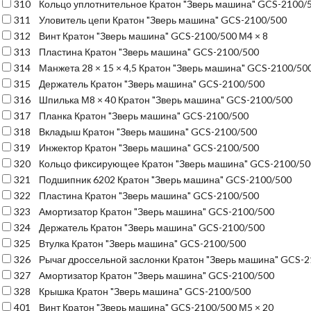
310
Кольцо уплотнительное Кратон "Зверь машина" GCS-2100/
311
Уловитель цепи Кратон "Зверь машина" GCS-2100/500
312
Винт Кратон "Зверь машина" GCS-2100/500 М4 × 8
313
Пластина Кратон "Зверь машина" GCS-2100/500
314
Манжета 28 × 15 × 4,5 Кратон "Зверь машина" GCS-2100/50
315
Держатель Кратон "Зверь машина" GCS-2100/500
316
Шпилька М8 × 40 Кратон "Зверь машина" GCS-2100/500
317
Планка Кратон "Зверь машина" GCS-2100/500
318
Вкладыш Кратон "Зверь машина" GCS-2100/500
319
Инжектор Кратон "Зверь машина" GCS-2100/500
320
Кольцо фиксирующее Кратон "Зверь машина" GCS-2100/50
321
Подшипник 6202 Кратон "Зверь машина" GCS-2100/500
322
Пластина Кратон "Зверь машина" GCS-2100/500
323
Амортизатор Кратон "Зверь машина" GCS-2100/500
324
Держатель Кратон "Зверь машина" GCS-2100/500
325
Втулка Кратон "Зверь машина" GCS-2100/500
326
Рычаг дроссельной заслонки Кратон "Зверь машина" GCS-
327
Амортизатор Кратон "Зверь машина" GCS-2100/500
328
Крышка Кратон "Зверь машина" GCS-2100/500
401
Винт Кратон "Зверь машина" GCS-2100/500 М5 × 20