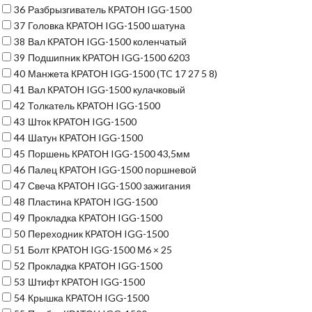
36
Разбрызгиватель КРАТОН IGG-1500
37
Головка КРАТОН IGG-1500 шатуна
38
Вал КРАТОН IGG-1500 коленчатый
39
Подшипник КРАТОН IGG-1500 6203
40
Манжета КРАТОН IGG-1500 (TC 17 27 5 8)
41
Вал КРАТОН IGG-1500 кулачковый
42
Толкатель КРАТОН IGG-1500
43
Шток КРАТОН IGG-1500
44
Шатун КРАТОН IGG-1500
45
Поршень КРАТОН IGG-1500 43,5мм
46
Палец КРАТОН IGG-1500 поршневой
47
Свеча КРАТОН IGG-1500 зажигания
48
Пластина КРАТОН IGG-1500
49
Прокладка КРАТОН IGG-1500
50
Переходник КРАТОН IGG-1500
51
Болт КРАТОН IGG-1500 М6 × 25
52
Прокладка КРАТОН IGG-1500
53
Штифт КРАТОН IGG-1500
54
Крышка КРАТОН IGG-1500