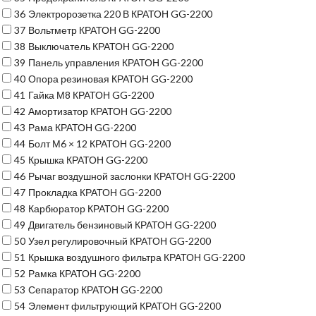
36
Электророзетка 220 В КРАТОН GG-2200
37
Вольтметр КРАТОН GG-2200
38
Выключатель КРАТОН GG-2200
39
Панель управления КРАТОН GG-2200
40
Опора резиновая КРАТОН GG-2200
41
Гайка М8 КРАТОН GG-2200
42
Амортизатор КРАТОН GG-2200
43
Рама КРАТОН GG-2200
44
Болт М6 × 12 КРАТОН GG-2200
45
Крышка КРАТОН GG-2200
46
Рычаг воздушной заслонки КРАТОН GG-2200
47
Прокладка КРАТОН GG-2200
48
Карбюратор КРАТОН GG-2200
49
Двигатель бензиновый КРАТОН GG-2200
50
Узел регулировочный КРАТОН GG-2200
51
Крышка воздушного фильтра КРАТОН GG-2200
52
Рамка КРАТОН GG-2200
53
Сепаратор КРАТОН GG-2200
54
Элемент фильтрующий КРАТОН GG-2200