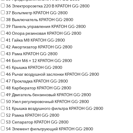
36
Электророзетка 220 В КРАТОН GG-2800
37
Вольтметр КРАТОН GG-2800
38
Выключатель КРАТОН GG-2800
39
Панель управления КРАТОН GG-2800
40
Опора резиновая КРАТОН GG-2800
41
Гайка М8 КРАТОН GG-2800
42
Амортизатор КРАТОН GG-2800
43
Рама КРАТОН GG-2800
44
Болт М6 × 12 КРАТОН GG-2800
45
Крышка КРАТОН GG-2800
46
Рычаг воздушной заслонки КРАТОН GG-2800
47
Прокладка КРАТОН GG-2800
48
Карбюратор КРАТОН GG-2800
49
Двигатель бензиновый КРАТОН GG-2800
50
Узел регулировочный КРАТОН GG-2800
51
Крышка воздушного фильтра КРАТОН GG-2800
52
Рамка КРАТОН GG-2800
53
Сепаратор КРАТОН GG-2800
54
Элемент фильтрующий КРАТОН GG-2800