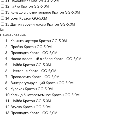
11
Подшипник Кратон GG-5,0М
12
Гайка Кратон GG-5,0М
13
Кольцо уплотнительное Кратон GG-5,0М
14
Болт Кратон GG-5,0М
15
Датчик уровня масла Кратон GG-5,0М
№
Наименование
1
Крышка картера Кратон GG-5,0М
2
Пробка Кратон GG-5,0М
3
Прокладка Кратон GG-5,0М
4
Насос масляный в сборе Кратон GG-5,0М
5
Шайба Кратон GG-5,0М
6
Шестерня Кратон GG-5,0М
7
Проволочка Кратон GG-5,0М
8
Винт регулирующий Кратон GG-5,0М
9
Кулачок Кратон GG-5,0М
10
Кольцо быстросъемное Кратон GG-5,0М
11
Шайба Кратон GG-5,0М
12
Втулка Кратон GG-5,0М
13
Прокладка Кратон GG-5,0М