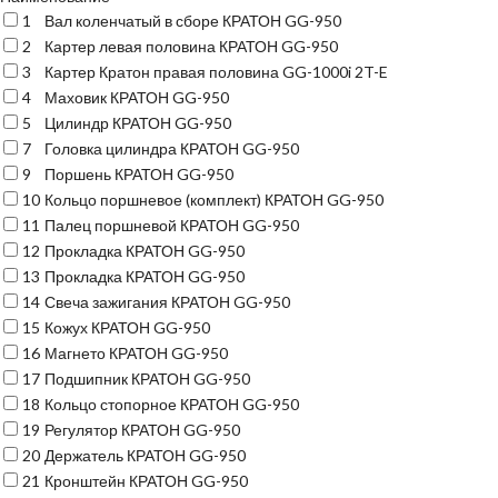
1
Вал коленчатый в сборе КРАТОН GG-950
2
Картер левая половина КРАТОН GG-950
3
Картер Кратон правая половина GG-1000i 2T-E
4
Маховик КРАТОН GG-950
5
Цилиндр КРАТОН GG-950
7
Головка цилиндра КРАТОН GG-950
9
Поршень КРАТОН GG-950
10
Кольцо поршневое (комплект) КРАТОН GG-950
11
Палец поршневой КРАТОН GG-950
12
Прокладка КРАТОН GG-950
13
Прокладка КРАТОН GG-950
14
Свеча зажигания КРАТОН GG-950
15
Кожух КРАТОН GG-950
16
Магнето КРАТОН GG-950
17
Подшипник КРАТОН GG-950
18
Кольцо стопорное КРАТОН GG-950
19
Регулятор КРАТОН GG-950
20
Держатель КРАТОН GG-950
21
Кронштейн КРАТОН GG-950