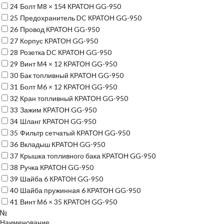
24
Болт М8 × 154 КРАТОН GG-950
25
Предохранитель DC КРАТОН GG-950
26
Провод КРАТОН GG-950
27
Корпус КРАТОН GG-950
28
Розетка DC КРАТОН GG-950
29
Винт М4 × 12 КРАТОН GG-950
30
Бак топливный КРАТОН GG-950
31
Болт М6 × 12 КРАТОН GG-950
32
Кран топливный КРАТОН GG-950
33
Зажим КРАТОН GG-950
34
Шланг КРАТОН GG-950
35
Фильтр сетчатый КРАТОН GG-950
36
Вкладыш КРАТОН GG-950
37
Крышка топливного бака КРАТОН GG-950
38
Ручка КРАТОН GG-950
39
Шайба 6 КРАТОН GG-950
40
Шайба пружинная 6 КРАТОН GG-950
41
Винт М6 × 35 КРАТОН GG-950
№
Наименование