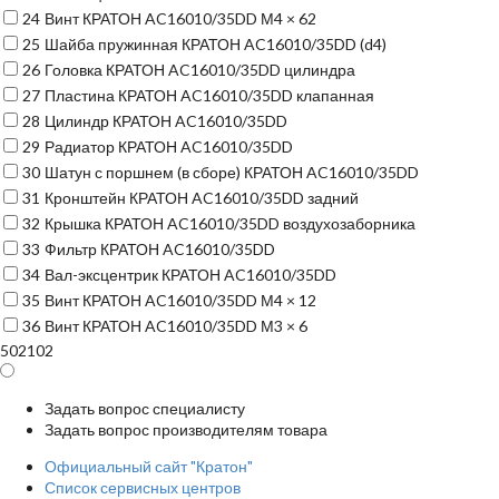
24
Винт КРАТОН AC16010/35DD М4 × 62
25
Шайба пружинная КРАТОН AC16010/35DD (d4)
26
Головка КРАТОН AC16010/35DD цилиндра
27
Пластина КРАТОН AC16010/35DD клапанная
28
Цилиндр КРАТОН AC16010/35DD
29
Радиатор КРАТОН AC16010/35DD
30
Шатун с поршнем (в сборе) КРАТОН AC16010/35DD
31
Кронштейн КРАТОН AC16010/35DD задний
32
Крышка КРАТОН AC16010/35DD воздухозаборника
33
Фильтр КРАТОН AC16010/35DD
34
Вал-эксцентрик КРАТОН AC16010/35DD
35
Винт КРАТОН AC16010/35DD М4 × 12
36
Винт КРАТОН AC16010/35DD М3 × 6
502102
Задать вопрос специалисту
Задать вопрос производителям товара
Официальный сайт "Кратон"
Список сервисных центров