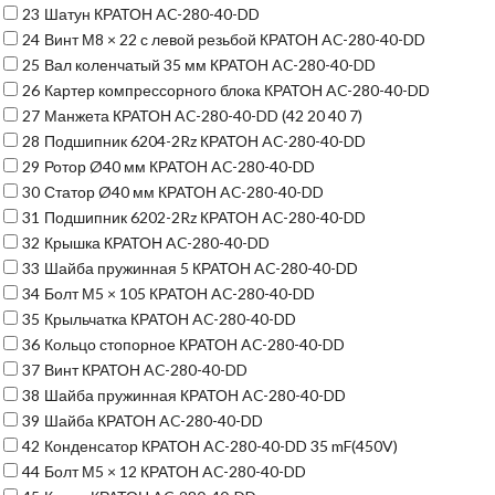
23
Шатун КРАТОН AC-280-40-DD
24
Винт М8 × 22 с левой резьбой КРАТОН AC-280-40-DD
25
Вал коленчатый 35 мм КРАТОН AC-280-40-DD
26
Картер компрессорного блока КРАТОН AC-280-40-DD
27
Манжета КРАТОН AC-280-40-DD (42 20 40 7)
28
Подшипник 6204-2Rz КРАТОН AC-280-40-DD
29
Ротор Ø40 мм КРАТОН AC-280-40-DD
30
Статор Ø40 мм КРАТОН AC-280-40-DD
31
Подшипник 6202-2Rz КРАТОН AC-280-40-DD
32
Крышка КРАТОН AC-280-40-DD
33
Шайба пружинная 5 КРАТОН AC-280-40-DD
34
Болт М5 × 105 КРАТОН AC-280-40-DD
35
Крыльчатка КРАТОН AC-280-40-DD
36
Кольцо стопорное КРАТОН AC-280-40-DD
37
Винт КРАТОН AC-280-40-DD
38
Шайба пружинная КРАТОН AC-280-40-DD
39
Шайба КРАТОН AC-280-40-DD
42
Конденсатор КРАТОН AC-280-40-DD 35 mF(450V)
44
Болт М5 × 12 КРАТОН AC-280-40-DD