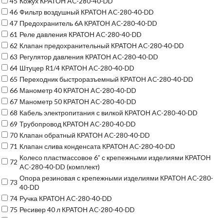
45
Кожух КРАТОН AC-280-40-DD
46
Фильтр воздушный КРАТОН AC-280-40-DD
47
Предохранитель 6А КРАТОН AC-280-40-DD
61
Реле давления КРАТОН AC-280-40-DD
62
Клапан предохранительный КРАТОН AC-280-40-DD
63
Регулятор давления КРАТОН AC-280-40-DD
64
Штуцер R1/4 КРАТОН AC-280-40-DD
65
Переходник быстроразъемный КРАТОН AC-280-40-DD
66
Манометр 40 КРАТОН AC-280-40-DD
67
Манометр 50 КРАТОН AC-280-40-DD
68
Кабель электропитания с вилкой КРАТОН AC-280-40-DD
69
Трубопровод КРАТОН AC-280-40-DD
70
Клапан обратный КРАТОН AC-280-40-DD
71
Клапан слива конденсата КРАТОН AC-280-40-DD
Колесо пластмассовое 6” с крепежными изделиями КРАТОН
72
AC-280-40-DD (комплект)
Опора резиновая с крепежными изделиями КРАТОН AC-280-
73
40-DD
74
Ручка КРАТОН AC-280-40-DD
75
Ресивер 40 л КРАТОН AC-280-40-DD