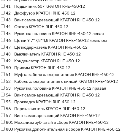
41
Подшипник 607 КРАТОН RHE-450-12
42
Диффузор КРАТОН RHE-450-12
43
Винт самонарезающий КРАТОН RHE-450-12
44
Статор КРАТОН RHE-450-12
45
Рукоятка половина КРАТОН RHE-450-12 левая
46
Щетки 9,7*7,8*4,8 КРАТОН RHE-450-12 комплект
47
Щеткодержатель КРАТОН RHE-450-12
48
Выключатель КРАТОН RHE-450-12
49
Конденсатор КРАТОН RHE-450-12
50
Прижим КРАТОН RHE-450-12
51
Муфта кабеля электропитания КРАТОН RHE-450-12
52
Кабель электропитания с вилкой КРАТОН RHE-450-12
53
Рукоятка половина КРАТОН RHE-450-12 правая
54
Винт самонарезающий КРАТОН RHE-450-12
55
Прокладка КРАТОН RHE-450-12
56
Переключатель КРАТОН RHE-450-12
57
Винт самонарезающий КРАТОН RHE-450-12
801
Механизм зубчатый в сборе КРАТОН RHE-450-12
803
Рукоятка дополнительная в сборе КРАТОН RHE-450-12