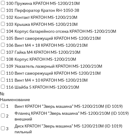
100
Пружина КРАТОН MS-1200/210М
101
Перфоратор Кратон RH-1050-38
102
Контакт КРАТОН MS-1200/210М
103
Крышка КРАТОН MS-1200/210М
104
Корпус батарейного отсека КРАТОН MS-1200/210М
105
Винт саморежущий КРАТОН MS-1200/210М
106
Винт М4 × 18 КРАТОН MS-1200/210М
107
Гайка М4 КРАТОН MS-1200/210М
108
Корпус КРАТОН MS-1200/210М
109
Указатель лазерный КРАТОН MS-1200/210М
110
Винт саморежущий КРАТОН MS-1200/210М
111
Винт М4 × 10 КРАТОН MS-1200/210М
116
Шайба 5 КРАТОН MS-1200/210М
№
Наименование
1
Винт КРАТОН "Зверь машина" MS-1200/210М (ID 1019)
Фланец КРАТОН "Зверь машина" MS-1200/210М (ID 1019)
2
внешний
Диск КРАТОН "Зверь машина" MS-1200/210М (ID 1019)
3
пильный