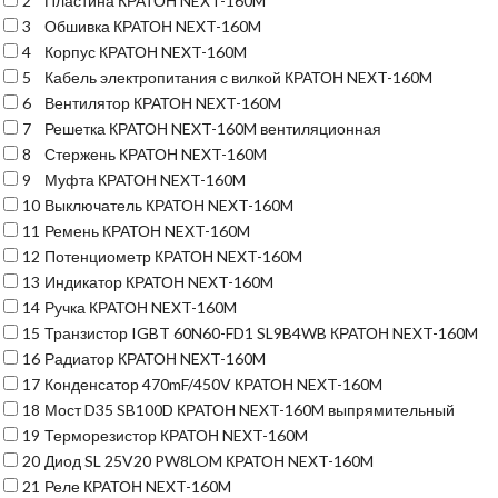
2
Пластина КРАТОН NEXT-160M
3
Обшивка КРАТОН NEXT-160M
4
Корпус КРАТОН NEXT-160M
5
Кабель электропитания с вилкой КРАТОН NEXT-160M
6
Вентилятор КРАТОН NEXT-160M
7
Решетка КРАТОН NEXT-160M вентиляционная
8
Стержень КРАТОН NEXT-160M
9
Муфта КРАТОН NEXT-160M
10
Выключатель КРАТОН NEXT-160M
11
Ремень КРАТОН NEXT-160M
12
Потенциометр КРАТОН NEXT-160M
13
Индикатор КРАТОН NEXT-160M
14
Ручка КРАТОН NEXT-160M
15
Транзистор IGBT 60N60-FD1 SL9B4WB КРАТОН NEXT-160M
16
Радиатор КРАТОН NEXT-160M
17
Конденсатор 470mF/450V КРАТОН NEXT-160M
18
Мост D35 SB100D КРАТОН NEXT-160M выпрямительный
19
Терморезистор КРАТОН NEXT-160M
20
Диод SL 25V20 PW8LOM КРАТОН NEXT-160M
21
Реле КРАТОН NEXT-160M