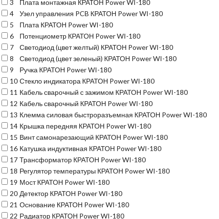
3
Плата монтажная КРАТОН Power WI-180
4
Узел управления PCB КРАТОН Power WI-180
5
Плата КРАТОН Power WI-180
6
Потенциометр КРАТОН Power WI-180
7
Светодиод (цвет желтый) КРАТОН Power WI-180
8
Светодиод (цвет зеленый) КРАТОН Power WI-180
9
Ручка КРАТОН Power WI-180
10
Стекло индикатора КРАТОН Power WI-180
11
Кабель сварочный с зажимом КРАТОН Power WI-180
12
Кабель сварочный КРАТОН Power WI-180
13
Клемма силовая быстроразъемная КРАТОН Power WI-180
14
Крышка передняя КРАТОН Power WI-180
15
Винт самонарезающий КРАТОН Power WI-180
16
Катушка индуктивная КРАТОН Power WI-180
17
Трансформатор КРАТОН Power WI-180
18
Регулятор температуры КРАТОН Power WI-180
19
Мост КРАТОН Power WI-180
20
Детектор КРАТОН Power WI-180
21
Основание КРАТОН Power WI-180
22
Радиатор КРАТОН Power WI-180