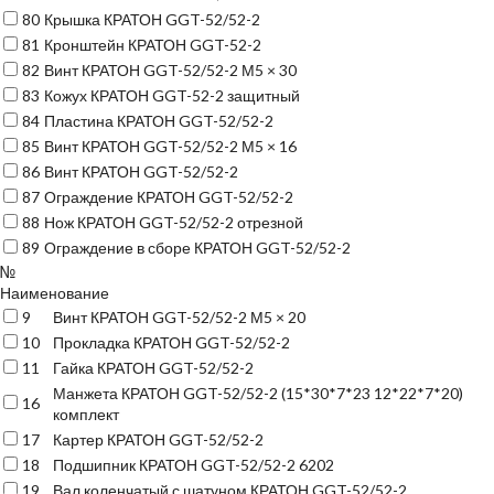
80
Крышка КРАТОН GGT-52/52-2
81
Кронштейн КРАТОН GGT-52-2
82
Винт КРАТОН GGT-52/52-2 М5 × 30
83
Кожух КРАТОН GGT-52-2 защитный
84
Пластина КРАТОН GGT-52/52-2
85
Винт КРАТОН GGT-52/52-2 М5 × 16
86
Винт КРАТОН GGT-52/52-2
87
Ограждение КРАТОН GGT-52/52-2
88
Нож КРАТОН GGT-52/52-2 отрезной
89
Ограждение в сборе КРАТОН GGT-52/52-2
№
Наименование
9
Винт КРАТОН GGT-52/52-2 М5 × 20
10
Прокладка КРАТОН GGT-52/52-2
11
Гайка КРАТОН GGT-52/52-2
Манжета КРАТОН GGT-52/52-2 (15*30*7*23 12*22*7*20)
16
комплект
17
Картер КРАТОН GGT-52/52-2
18
Подшипник КРАТОН GGT-52/52-2 6202
19
Вал коленчатый с шатуном КРАТОН GGT-52/52-2