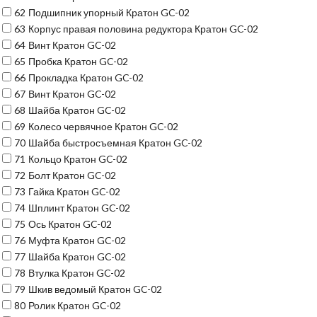
62
Подшипник упорный Кратон GC-02
63
Корпус правая половина редуктора Кратон GC-02
64
Винт Кратон GC-02
65
Пробка Кратон GC-02
66
Прокладка Кратон GC-02
67
Винт Кратон GC-02
68
Шайба Кратон GC-02
69
Колесо червячное Кратон GC-02
70
Шайба быстросъемная Кратон GC-02
71
Кольцо Кратон GC-02
72
Болт Кратон GC-02
73
Гайка Кратон GC-02
74
Шплинт Кратон GC-02
75
Ось Кратон GC-02
76
Муфта Кратон GC-02
77
Шайба Кратон GC-02
78
Втулка Кратон GC-02
79
Шкив ведомый Кратон GC-02
80
Ролик Кратон GC-02