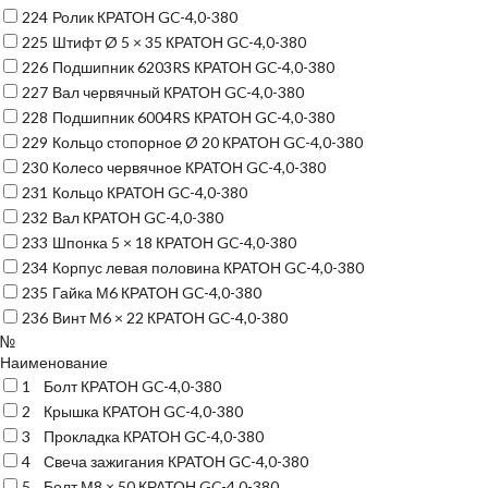
224
Ролик КРАТОН GC-4,0-380
225
Штифт Ø 5 × 35 КРАТОН GC-4,0-380
226
Подшипник 6203RS КРАТОН GC-4,0-380
227
Вал червячный КРАТОН GC-4,0-380
228
Подшипник 6004RS КРАТОН GC-4,0-380
229
Кольцо стопорное Ø 20 КРАТОН GC-4,0-380
230
Колесо червячное КРАТОН GC-4,0-380
231
Кольцо КРАТОН GC-4,0-380
232
Вал КРАТОН GC-4,0-380
233
Шпонка 5 × 18 КРАТОН GC-4,0-380
234
Корпус левая половина КРАТОН GC-4,0-380
235
Гайка М6 КРАТОН GC-4,0-380
236
Винт М6 × 22 КРАТОН GC-4,0-380
№
Наименование
1
Болт КРАТОН GC-4,0-380
2
Крышка КРАТОН GC-4,0-380
3
Прокладка КРАТОН GC-4,0-380
4
Свеча зажигания КРАТОН GC-4,0-380
5
Болт М8 × 50 КРАТОН GC-4,0-380