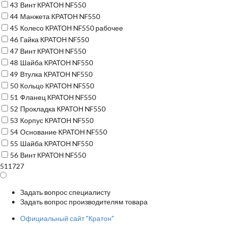
43
Винт КРАТОН NF550
44
Манжета КРАТОН NF550
45
Колесо КРАТОН NF550 рабочее
46
Гайка КРАТОН NF550
47
Винт КРАТОН NF550
48
Шайба КРАТОН NF550
49
Втулка КРАТОН NF550
50
Кольцо КРАТОН NF550
51
Фланец КРАТОН NF550
52
Прокладка КРАТОН NF550
53
Корпус КРАТОН NF550
54
Основание КРАТОН NF550
55
Шайба КРАТОН NF550
56
Винт КРАТОН NF550
511727
Задать вопрос специалисту
Задать вопрос производителям товара
Официальный сайт "Кратон"