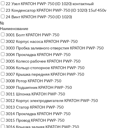
22
Узел КРАТОН PWP-750 (ID 1020) контактный
23
Конденсатор КРАТОН PWP-750 (ID 1020) 15uf 450v
24
Винт КРАТОН PWP-750 (ID 1020)
№
Наименование
3001
Болт КРАТОН PWP-750
3002
Корпус насоса КРАТОН PWP-750
3003
Пробка заливного отверстия КРАТОН PWP-750
3004
Прокладка КРАТОН PWP-750
3005
Колесо рабочее КРАТОН PWP-750
3006
Кольцо стопорное КРАТОН PWP-750
3007
Крышка передняя КРАТОН PWP-750
3008
Ротор КРАТОН PWP-750
3009
Подшипник КРАТОН PWP-750
3011
Шпонка КРАТОН PWP-750
3012
Корпус электродвигателя КРАТОН PWP-750
3013
Статор КРАТОН PWP-750
3014
Прокладка КРАТОН PWP-750
3015
Провод КРАТОН PWP-750
3016
Крышка задняя КРАТОН PWP-750