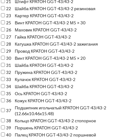
21
Штифт КРАТОН GGT-43/43-2
22
Шайба КРАТОН GGT-43/43-2 резиновая
23
Картер КРАТОН GGT-43/43-2
25
Винт КРАТОН GGT-43/43-2 М5 × 30
26
Маховик КРАТОН GGT-43/43-2
27
Гайка КРАТОН GGT-43/43-2
28
Катушка КРАТОН GGT-43/43-2 зажигания
29
Провод КРАТОН GGT-43/43-2
30
Винт КРАТОН GGT-43/43-2 М5 × 20
31
Шайба КРАТОН GGT-43/43-2
32
Пружина КРАТОН GGT-43/43-2
33
Кулачок КРАТОН GGT-43/43-2
34
Шайба КРАТОН GGT-43/43-2
35
Ось КРАТОН GGT-43/43-2
36
Кожух КРАТОН GGT-43/43-2
Подшипник игольчатый КРАТОН GGT-43/43-2
37
(12.66x10.46x15.48)
38
Кольцо КРАТОН GGT-43/43-2 стопорное
39
Поршень КРАТОН GGT-43/43-2
40
Палец КРАТОН GGT-43/43-2 поршневой