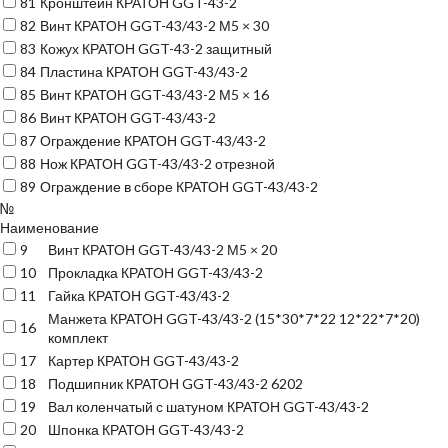
81
Кронштейн КРАТОН GGT-43-2
82
Винт КРАТОН GGT-43/43-2 М5 × 30
83
Кожух КРАТОН GGT-43-2 защитный
84
Пластина КРАТОН GGT-43/43-2
85
Винт КРАТОН GGT-43/43-2 М5 × 16
86
Винт КРАТОН GGT-43/43-2
87
Ограждение КРАТОН GGT-43/43-2
88
Нож КРАТОН GGT-43/43-2 отрезной
89
Ограждение в сборе КРАТОН GGT-43/43-2
№
Наименование
9
Винт КРАТОН GGT-43/43-2 М5 × 20
10
Прокладка КРАТОН GGT-43/43-2
11
Гайка КРАТОН GGT-43/43-2
Манжета КРАТОН GGT-43/43-2 (15*30*7*22 12*22*7*20)
16
комплект
17
Картер КРАТОН GGT-43/43-2
18
Подшипник КРАТОН GGT-43/43-2 6202
19
Вал коленчатый с шатуном КРАТОН GGT-43/43-2
20
Шпонка КРАТОН GGT-43/43-2