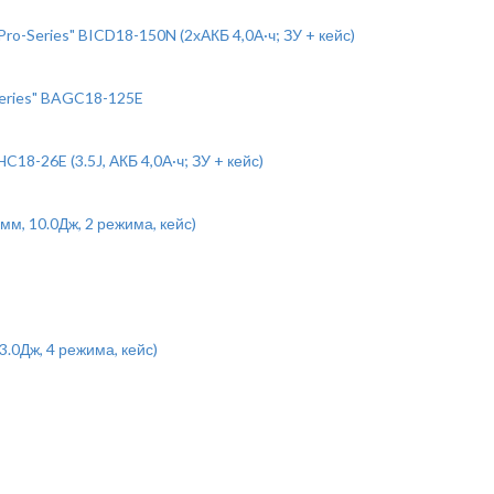
-Series" BICD18-150N (2хАКБ 4,0А·ч; ЗУ + кейс)
eries" BAGC18-125E
8-26E (3.5J, АКБ 4,0А·ч; ЗУ + кейс)
м, 10.0Дж, 2 режима, кейс)
.0Дж, 4 режима, кейс)