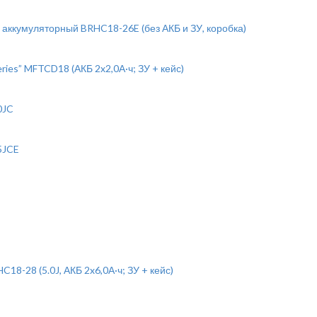
аккумуляторный BRHC18-26E (без АКБ и ЗУ, коробка)
es” MFTCD18 (АКБ 2x2,0А·ч; ЗУ + кейс)
0JC
5JCE
-28 (5.0J, АКБ 2x6,0А·ч; ЗУ + кейс)